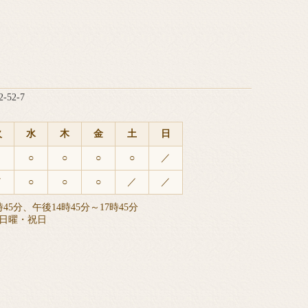
52-7
火
水
木
金
土
日
○
○
○
○
／
／
○
○
○
／
／
45分、午後14時45分～17時45分
日曜
・祝日