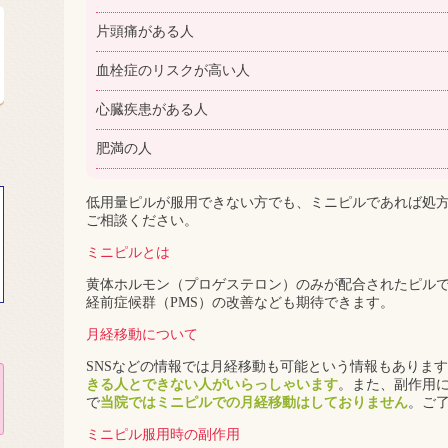
片頭痛がある人
血栓症のリスクが高い人
心臓疾患がある人
肥満の人
低用量ピルが服用できない方でも、ミニピルであれば処
ご相談ください。
ミニピルとは
黄体ホルモン（プロゲステロン）のみが配合されたピル
経前症候群（PMS）の改善なども期待できます。
月経移動について
SNSなどの情報では月経移動も可能という情報もありま
きる人とできない人がいらっしゃいます
。また、副作用
で
当院ではミニピルでの月経移動はしておりません
。ご
ミニピル服用時の副作用