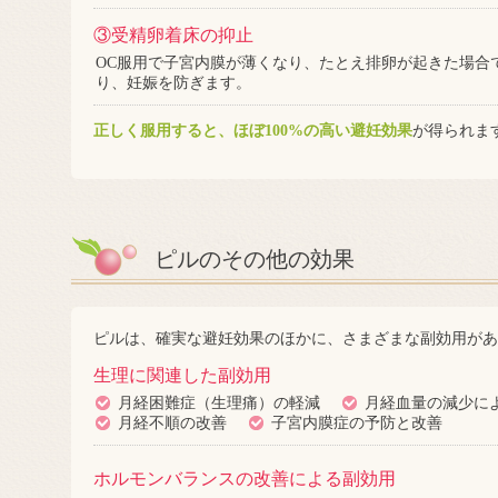
③受精卵着床の抑止
OC服用で子宮内膜が薄くなり、たとえ排卵が起きた場合
り、妊娠を防ぎます。
正しく服用すると、ほぼ100%の高い避妊効果
が得られま
ピルのその他の効果
ピルは、確実な避妊効果のほかに、さまざまな副効用があ
生理に関連した副効用
月経困難症（生理痛）の軽減
月経血量の減少に
月経不順の改善
子宮内膜症の予防と改善
ホルモンバランスの改善による副効用