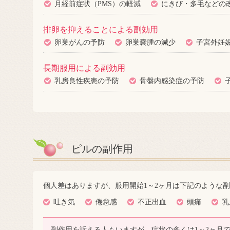
月経前症状（PMS）の軽減
にきび・多毛などの
排卵を抑えることによる副効用
卵巣がんの予防
卵巣嚢腫の減少
子宮外妊
長期服用による副効用
乳房良性疾患の予防
骨盤内感染症の予防
ピルの副作用
個人差はありますが、服用開始1～2ヶ月は下記のような
吐き気
倦怠感
不正出血
頭痛
乳
副作用を訴える人もいますが、症状の多くは1～2ヶ月